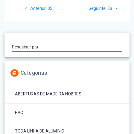
Navegação
Post
Post
Anterior:
05
Seguinte:
03
de
anterior:
seguinte:
Post
Pesquisar por:
Categorias
ABERTURAS DE MADEIRA NOBRES
PVC
TODA LINHA DE ALUMINIO