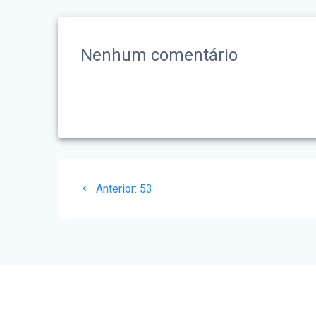
Nenhum comentário
Navegação
Post
Anterior:
53
de
anterior:
Post
ADMINISTRAÇÃO