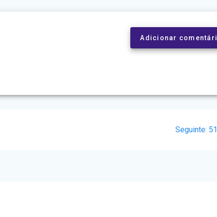
Adicionar comentár
Po
Seguinte:
5
se