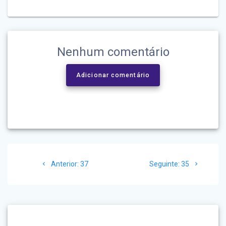
Nenhum comentário
Adicionar comentário
Navegação
Post
Post
Anterior:
37
Seguinte:
35
de
anterior:
seguinte:
Post