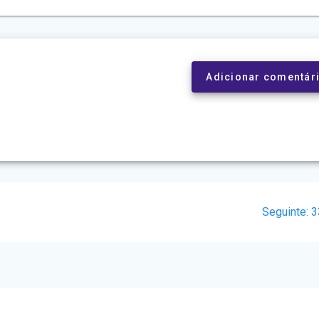
Adicionar comentár
P
Seguinte:
3
s