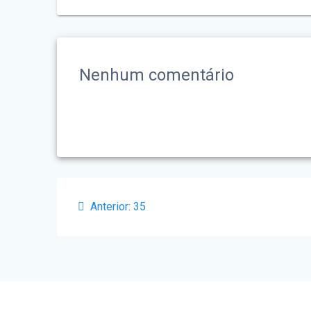
Nenhum comentário
Navegação
Post
Anterior:
35
de
anterior:
Post