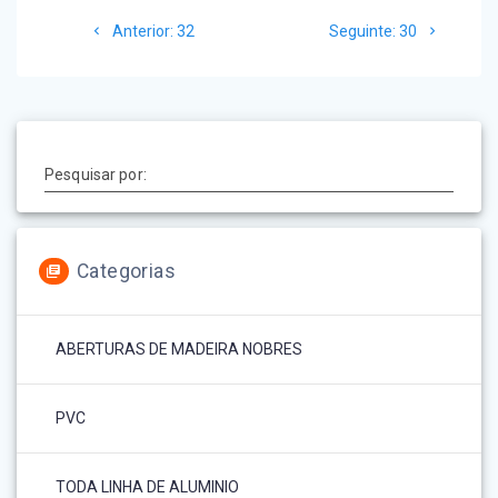
Navegação
Post
Post
Anterior:
32
Seguinte:
30
de
anterior:
seguinte:
Post
Pesquisar por:
Categorias
ABERTURAS DE MADEIRA NOBRES
PVC
TODA LINHA DE ALUMINIO